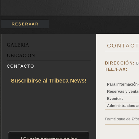
GALERIA
CONTAC
UBICACION
DIRECCIÓN:
B
CONTACTO
TEL/FAX:
Suscribirse al Tribeca News!
Para información 
Reservas y venta
Eventos:
Administracion:
ad
Formá parte de Trib